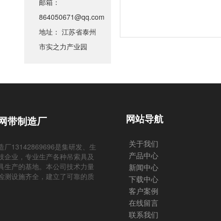
邮箱：
864050671@qq.com
地址： 江苏省泰州
市实之力产业园
网站导航
网带制造厂
关于我们
13142869696是集研发、生
产品中心
技企业，专业生产各种吊索具及
具生产的基地。本公司技术力量
新闻中心
检测设施齐全，建立了可靠的质
下载中心
客户案例
在线留言
联系我们