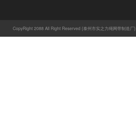
CopyRight 2088 All Right Reserved {泰州市实之力