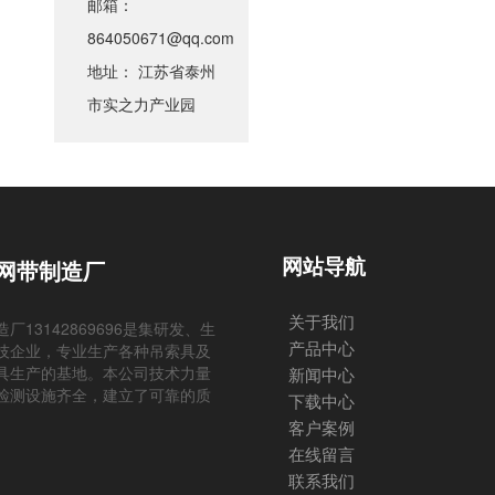
邮箱：
864050671@qq.com
地址： 江苏省泰州
市实之力产业园
网站导航
网带制造厂
关于我们
13142869696是集研发、生
产品中心
技企业，专业生产各种吊索具及
具生产的基地。本公司技术力量
新闻中心
检测设施齐全，建立了可靠的质
下载中心
客户案例
在线留言
联系我们