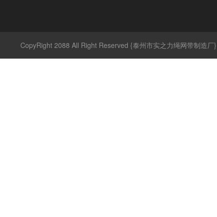
CopyRight 2088 All Right Reserved {泰州市实之力