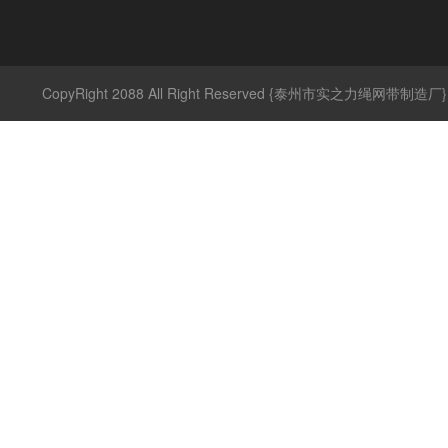
CopyRight 2088 All Right Reserved {泰州市实之力