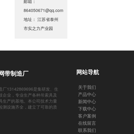
邮箱：
864050671@qq.com
地址： 江苏省泰州
市实之力产业园
网站导航
网带制造厂
关于我们
13142869696是集研发、生
产品中心
技企业，专业生产各种吊索具及
具生产的基地。本公司技术力量
新闻中心
检测设施齐全，建立了可靠的质
下载中心
客户案例
在线留言
联系我们