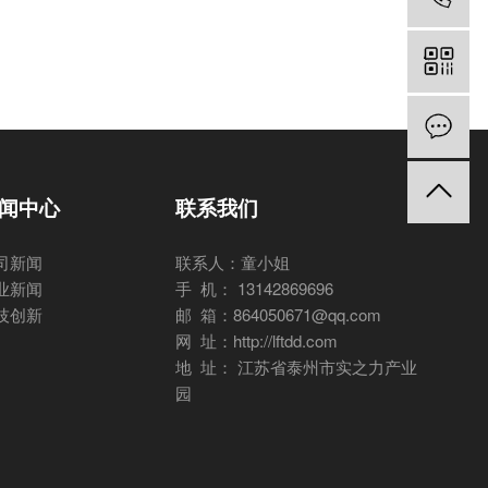
闻中心
联系我们
司新闻
联系人：童小姐
业新闻
手 机： 13142869696
技创新
邮 箱：864050671@qq.com
网 址：http://lftdd.com
地 址： 江苏省泰州市实之力产业
园