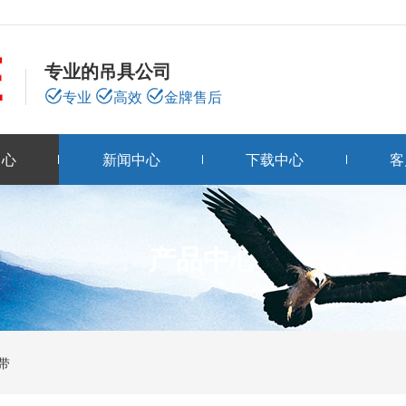
专业的吊具公司
专业
高效
金牌售后
中心
新闻中心
下载中心
客
产品中心
带