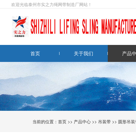
欢迎光临泰州市实之力绳网带制造厂网站！
首页
关于我们
产品
当前的位置：
首页
>>
产品中心
>>
吊装带
>>
圆形吊装