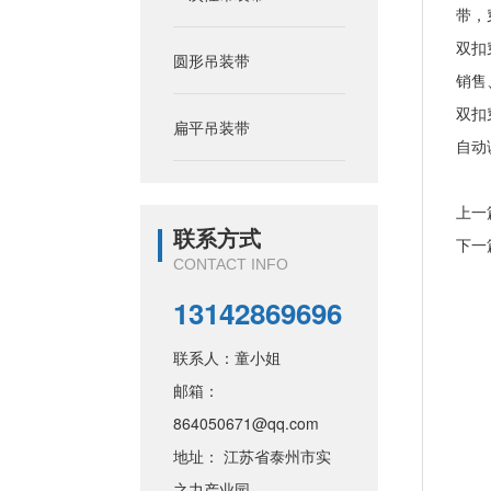
带，
双扣
圆形吊装带
销售
双扣
扁平吊装带
自动
上一
联系方式
下一
CONTACT INFO
13142869696
联系人：童小姐
邮箱：
864050671@qq.com
地址： 江苏省泰州市实
之力产业园