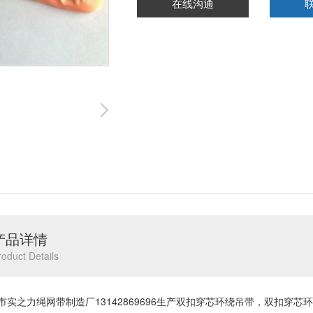
在线沟通
产品详情
roduct Details
市实之力绳网带制造厂13142869696生产双扣穿芯环绕吊带，双扣穿