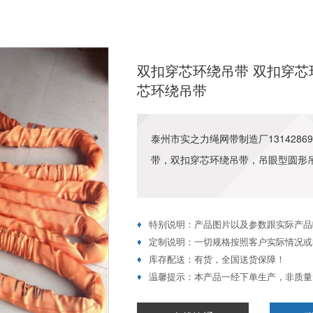
双扣穿芯环绕吊带 双扣穿芯
芯环绕吊带
泰州市实之力绳网带制造厂131428
带，双扣穿芯环绕吊带，吊眼型圆形
♦
特别说明：产品图片以及参数跟实际产品
♦
定制说明：一切规格按照客户实际情况或
♦
库存配送：有货，全国送货保障！
♦
温馨提示：本产品一经下单生产，非质量