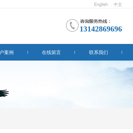
English
中文
13142869696
户案例
在线留言
联系我们